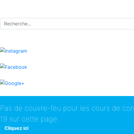
Ecole de conduite Auto et Moto Drumettaz-Clarafond.
Pas de couvre-feu pour les cours de con
19 sur cette page.
Cliquez ici