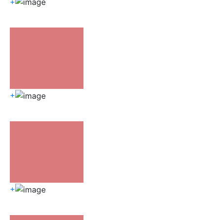
+
+
+